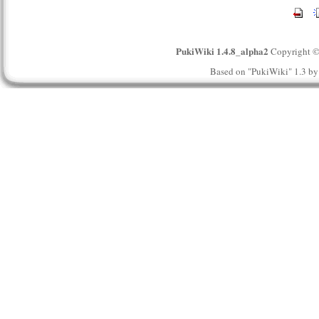
PukiWiki 1.4.8_alpha2
Copyright 
Based on "PukiWiki" 1.3 b