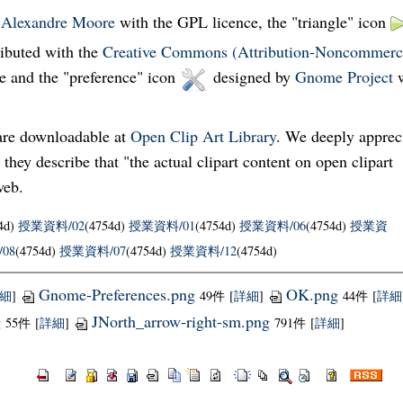
y
Alexandre Moore
with the GPL licence, the "triangle" icon
ributed with the
Creative Commons (Attribution-Noncommerci
e and the "preference" icon
designed by
Gnome Project
w
 are downloadable at
Open Clip Art Library
. We deeply apprec
they describe that "the actual clipart content on open clipart
web.
4d)
授業資料/02
(4754d)
授業資料/01
(4754d)
授業資料/06
(4754d)
授業資
08
(4754d)
授業資料/07
(4754d)
授業資料/12
(4754d)
Gnome-Preferences.png
OK.png
細
]
49件
[
詳細
]
44件
[
詳細
g
JNorth_arrow-right-sm.png
55件
[
詳細
]
791件
[
詳細
]