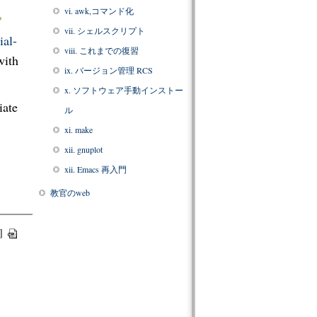
vi. awk,コマンド化
vii. シェルスクリプト
al-
viii. これまでの復習
ith
ix. バージョン管理 RCS
x. ソフトウェア手動インストー
iate
ル
xi. make
xii. gnuplot
xii. Emacs 再入門
教官のweb
]