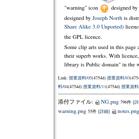
"warning" icon
designed b
designed by
Joseph North
is dist
Share Alike 3.0 Unported)
licenc
the GPL licence.
Some clip arts used in this page
their superb works. With licence, 
library is Public domain" in the 
Link:
授業資料/05
(4754d)
授業資料/03
(475
料/04
(4754d)
授業資料/11
(4754d)
授業資料/
添付ファイル:
NG.png
796件
[
詳
warning.png
notes.pn
55件
[
詳細
]