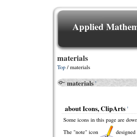
Applied Mathema
materials
Top
/ materials
materials
†
about Icons, ClipArts
†
Some icons in this page are dow
The "note" icon
designed