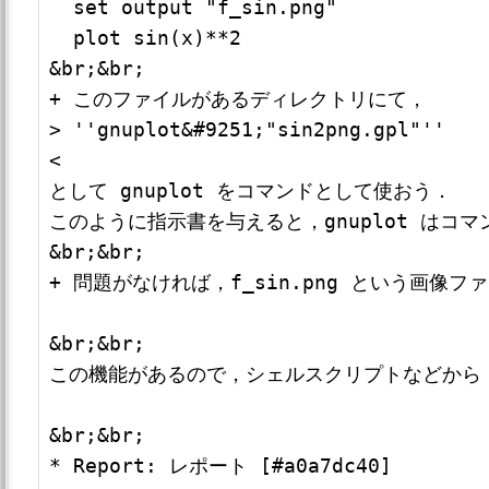
  set output "f_sin.png"

  plot sin(x)**2

&br;&br;

+ このファイルがあるディレクトリにて，

> ''gnuplot&#9251;"sin2png.gpl"''

<

として gnuplot をコマンドとして使おう．

このように指示書を与えると，gnuplot はコマ
&br;&br;

+ 問題がなければ，f_sin.png という画像
&br;&br;

この機能があるので，シェルスクリプトなどから g
&br;&br;

* Report: レポート [#a0a7dc40]
