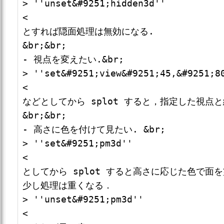
> ''unset&#9251;hidden3d''

<

とすれば隠面処理は無効になる.

&br;&br;

- 視点を変えたい.&br;

> ''set&#9251;view&#9251;45,&#9251;80
<

などとしてから splot すると，指定した視点と
&br;&br;

- 高さに色を付けて見たい. &br;

> ''set&#9251;pm3d''

<

としてから splot すると高さに応じた色で面を
少し処理は重くなる．

> ''unset&#9251;pm3d''

<
