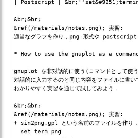
| Postscript | &br;''set&#9251;termi
&br;&br;

&ref(/materials/notes.png); 実習: 

適当なグラフを作り，png 形式や postscrip
* How to use the gnuplot as a comm
gnuplot を非対話的に使う(コマンドとして使う
対話的に入力するのと同じ内容をファイルに書い
わかりやすく実習を通じて試してみよう．

&br;&br;

&ref(/materials/notes.png); 実習: 

+ sin2png.gpl という名前のファイルを作
  set term png
