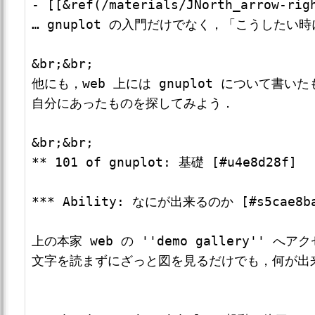
- [[&ref(/materials/JNorth_arrow-rig
… gnuplot の入門だけでなく，「こうしたい
&br;&br;

他にも，web 上には gnuplot について書い
自分にあったものを探してみよう．

&br;&br;

** 101 of gnuplot: 基礎 [#u4e8d28f]

*** Ability: なにが出来るのか [#s5cae8ba
上の本家 web の ''demo gallery''
文字を読まずにざっと図を見るだけでも，何が出