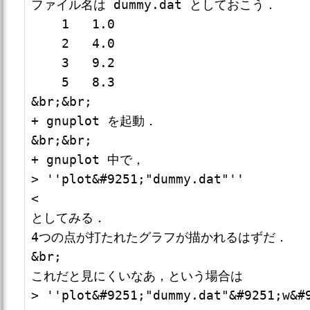
ファイル名は dummy.dat としておこう．

    1   1.0

    2   4.0

    3   9.2

    5   8.3

&br;&br;

+ gnuplot を起動．

&br;&br;

+ gnuplot 中で，

> ''plot&#9251;"dummy.dat"''

<

としてみる．

4つの点が打たれたグラフが描かれるはずだ．

&br;

これだと見にくいなあ，という場合は

> ''plot&#9251;"dummy.dat"&#9251;w&#9