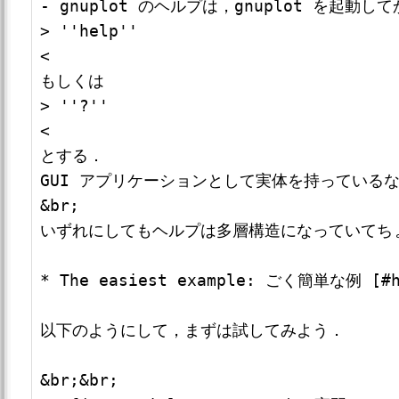
- gnuplot のヘルプは，gnuplot を起動
> ''help''

<

もしくは

> ''?''

<

とする．

GUI アプリケーションとして実体を持っている
&br;

いずれにしてもヘルプは多層構造になっていてちょ
* The easiest example: ごく簡単な例 [#h5
以下のようにして，まずは試してみよう．

&br;&br;
