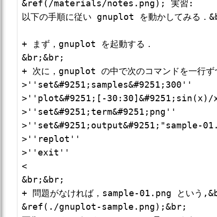
&ref(/materials/notes.png); 実習: 

以下の手順に従い gnuplot を動かしてみる．&br
+ まず，gnuplot を起動する．

&br;&br;

+ 次に，gnuplot の中で次のコマンドを一行ず
>''set&#9251;samples&#9251;300''

>''plot&#9251;[-30:30]&#9251;sin(x)/x
>''set&#9251;term&#9251;png''

>''set&#9251;output&#9251;"sample-01.
>''replot''

>''exit''

<

&br;&br;

+ 問題がなければ，sample-01.png という,&br
&ref(./gnuplot-sample.png);&br;
