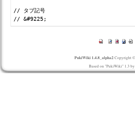
// タブ記号

PukiWiki 1.4.8_alpha2
Copyright 
Based on "PukiWiki" 1.3 b