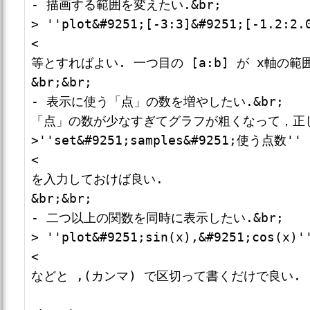
- 描画する範囲を変えたい.&br;

> ''plot&#9251;[-3:3]&#9251;[-1.2:2.0
<

等とすればよい. 一つ目の [a:b] が x軸の範
&br;&br;

- 表示に使う「点」の数を増やしたい.&br;

「点」の数が少なすぎてグラフが粗くなって，正し
>''set&#9251;samples&#9251;使う点数''

<

を入力しておけば良い.

&br;&br;

- 二つ以上の関数を同時に表示したい.&br;

> ''plot&#9251;sin(x),&#9251;cos(x)''
<

などと ,(カンマ) で区切って書くだけで良い.
