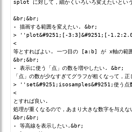
splot に対して，細かくいろいろ変えたいとい
&br;&br;

- 描画する範囲を変えたい. &br;

> ''plot&#9251;[-3:3]&#9251;[-1.2:2.0
<

等とすればよい. 一つ目の [a:b] が x軸の範
&br;&br;

- 表示に使う「点」の数を増やしたい. &br;

「点」の数が少なすぎてグラフが粗くなって，正しく
> ''set&#9251;isosamples&#9251;使う点数
<

とすれば良い.

処理が重くなるので，あまり大きな数字を与えない
&br;&br;

- 等高線を表示したい.&br;
