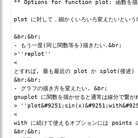
** Options for function plot: 函数
plot に対して，細かくいろいろ変えたいという
&br;&br;

- もう一度(同じ関数等を)描きたい.&br;

>''replot''

<

とすれば, 最も最近の plot か splot(後述)
&br;&br;

- グラフの描き方を変えたい. &br;

gnuplot に関数を描かせると通常は線分で繋が
> ''plot&#9251;sin(x)&#9251;with&#925
<

with に続けて使えるオプションには points の他に 
&br;&br;
