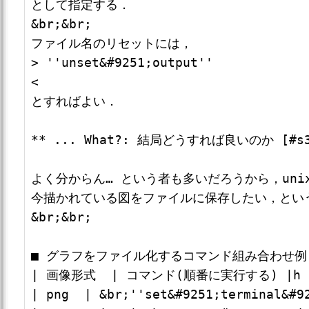
として指定する．

&br;&br;

ファイル名のリセットには，

> ''unset&#9251;output''

<

とすればよい．

** ... What?: 結局どうすれば良いのか [#s3b
よく分からん… という者も多いだろうから，unix 
今描かれている図をファイルに保存したい，とい
&br;&br;

■ グラフをファイル化するコマンド組み合わせ例 
| 画像形式  | コマンド(順番に実行する) |h

| png  | &br;''set&#9251;terminal&#9