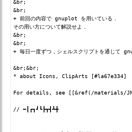
&br;

&br;

+ 前回の内容で gnuplot を用いている．

その用い方について解説せよ．

&br;

&br;

+ 毎日一度ずつ，シェルスクリプトを通じて gn
&br;&br;

* about Icons, ClipArts [#la67e334]

For details, see [[&ref(/materials/JN
// ━┃┏┓┛┗┣┳┫┻╋
