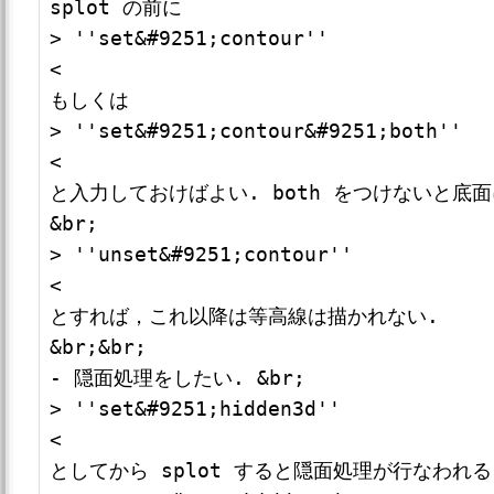
splot の前に

> ''set&#9251;contour''

<

もしくは

> ''set&#9251;contour&#9251;both''

<

と入力しておけばよい. both をつけないと底
&br;

> ''unset&#9251;contour''

<

とすれば，これ以降は等高線は描かれない.

&br;&br;

- 隠面処理をしたい. &br;

> ''set&#9251;hidden3d''

<

としてから splot すると隠面処理が行なわれる.&