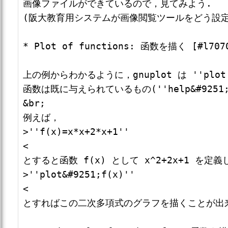
画像ファイルができているので，見てみよう.

(阪大教育用システムが画像閲覧ツールをどう設定
* Plot of functions: 函数を描く [#l7070
上の例からわかるように，gnuplot は ''p
函数は既に与えられているもの(''help&#925
&br;

例えば，

>''f(x)=x*x+2*x+1''

<

とすると函数 f(x) として x^2+2x+1 を定
>''plot&#9251;f(x)''

<

とすればこの二次多項式のグラフを描くことが出来