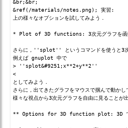
&br;&br;

&ref(/materials/notes.png); 実習: 

上の様々なオプションを試してみよう．

* Plot of 3D functions: 3次元グラフを函
さらに，''splot'' というコマンドを使うと
例えば gnuplot 中で

> ''splot&#9251;x**2+y**2''

<

としてみよう．

さらに，出てきたグラフをマウスで掴んで動かして
様々な視点から3次元グラフを自由に見ることが出
** Options for 3D function plot: