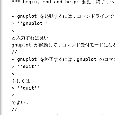
*** begin, end and help: 起動，終了，ヘル
- gnuplot を起動するには，コマンドラインで

> ''gnuplot''

<

と入力すれば良い．

gnuplot が起動して，コマンド受付モードに
//

- gnuplot を終了するには，gnuplot のコマ
> ''exit''

<

もしくは

> ''quit''

<

でよい．

//
