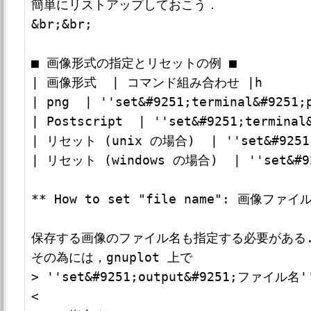
簡単にリストアップしておこう．

&br;&br;

■ 画像形式の指定とリセットの例 ■

| 画像形式  | コマンド組み合わせ |h

| png  | ''set&#9251;terminal&#9251;p
| Postscript  | ''set&#9251;terminal&
| リセット (unix の場合)  | ''set&#9251;t
| リセット (windows の場合)  | ''set&#925
** How to set "file name": 画像ファ
保存する画像のファイル名も指定する必要がある.
その為には，gnuplot 上で

> ''set&#9251;output&#9251;ファイル名''
<
