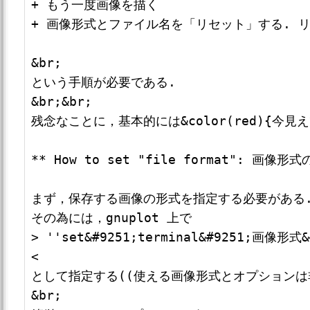
+ もう一度画像を描く

+ 画像形式とファイル名を「リセット」する. 
&br;

という手順が必要である.

&br;&br;

残念なことに，基本的には&color(red){
** How to set "file format": 画像
まず，保存する画像の形式を指定する必要がある.
その為には，gnuplot 上で

> ''set&#9251;terminal&#9251;画像形式
<

として指定する((使える画像形式とオプションは
&br;
