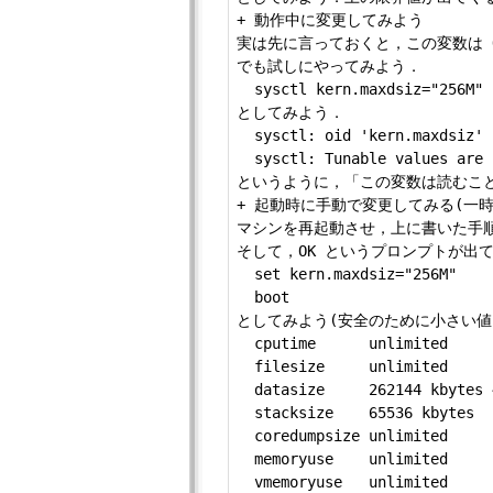
+ 動作中に変更してみよう

実は先に言っておくと，この変数は O
でも試しにやってみよう．

  sysctl kern.maxdsiz="256M"

としてみよう．

  sysctl: oid 'kern.maxdsiz' 
  sysctl: Tunable values are 
というように，「この変数は読むことしか
+ 起動時に手動で変更してみる(一時
マシンを再起動させ，上に書いた手順でロ
そして，OK というプロンプトが出て
  set kern.maxdsiz="256M"

  boot

としてみよう(安全のために小さい値に
  cputime      unlimited

  filesize     unlimited

  datasize     262144 k
  stacksize    65536 kbytes

  coredumpsize unlimited

  memoryuse    unlimited

  vmemoryuse   unlimited
