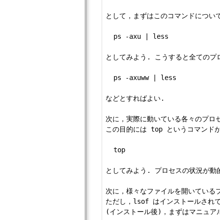
として，まずはこのコマンドについて
  ps -axu | less

としてみよう. こうすると全てのプ
  ps -axuww | less

などとすればよい.

次に，実際に動いている各々のプロセ
この目的には top というコマンド
  top

としてみよう. プロセスの状況が動
次に，様々なファイルを開いているプ
ただし，lsof はインストールされ
(インストール後)，まずはマニュア