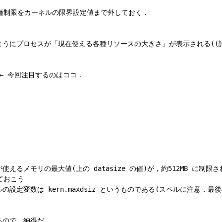
種制限をカーネルの限界設定値まで外しておく．

にプロセスが「現在使える各種リソースの大きさ」が表示される((詳細は jm
ytes ← 今回注目するのはココ．

えるメモリの最大値(上の datasize の値)が，約512MB に制限
おこう

定変数は kern.maxdsiz というものである(スペルに注意．最後の 
ので，納得だ．
