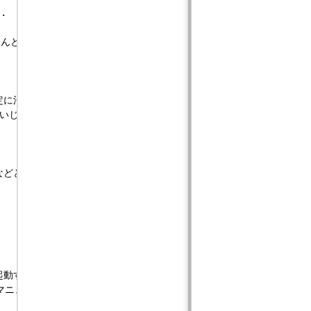
 

なんと OS の中核そのものを自分で作り直すことができるのだ)).

定に沿う．

設定をいじると，商用 OS のように起動時に画像を出すこともできる).

う時には重要な手段だ((そのときは，loader 上で boot コ
起動するのでこれを使おう.

マニュアルがひける.
