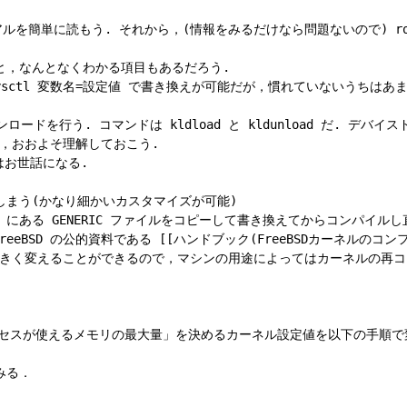
ュアルを簡単に読もう. それから，(情報をみるだけなら問題ないので) roo
と，なんとなくわかる項目もあるだろう. 

sctl 変数名=設定値 で書き換えが可能だが，慣れていないうちはあまり
ロードを行う. コマンドは kldload と kldunload だ. デ
，おおよそ理解しておこう. 

お世話になる.

しまう(かなり細かいカスタマイズが可能)

6/conf にある GENERIC ファイルをコピーして書き換えてからコンパイル
 の公的資料である [[ハンドブック(FreeBSDカーネルのコンフィグレーション)>htt
」を大きく変えることができるので，マシンの用途によってはカーネルの再コ
「1つのプロセスが使えるメモリの最大量」を決めるカーネル設定値を以下の手順で
る．


