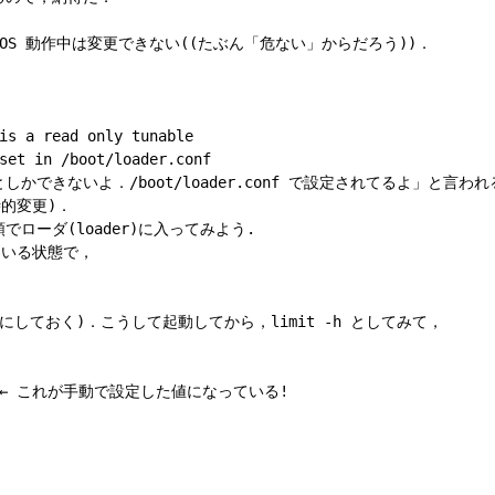
S 動作中は変更できない((たぶん「危ない」からだろう))．

is a read only tunable

set in /boot/loader.conf

できないよ．/boot/loader.conf で設定されてるよ」と言われる
的変更)．

ーダ(loader)に入ってみよう.

いる状態で，

しておく)．こうして起動してから，limit -h としてみて，

bytes ← これが手動で設定した値になっている!
