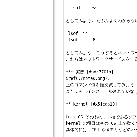
  lsof | less

としてみよう. たぶんよくわからな
 lsof -i4

 lsof -i4 -P

としてみよう. こうするとネットワー
これらはネットワークサービスをする
*** 実習 [#kd4770fb]

&ref(./notes.png);

上のコマンド例を順次試してみよう．
また，もしインストールされていなければ
** kernel [#x51cab10]

Unix OS そのもの，中核であるソ
kernel の役目はその OS 上
具体的には，CPU やメモリなどのハ