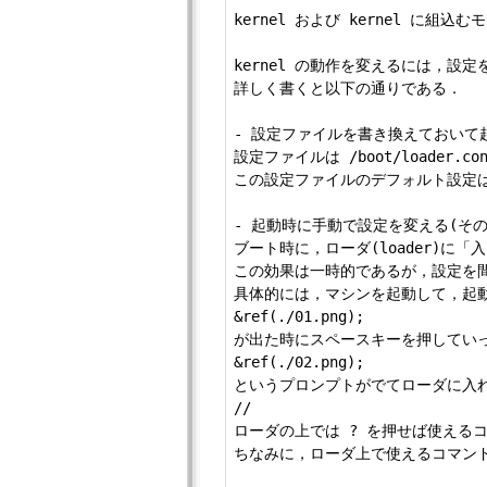
kernel および kernel に組込む
kernel の動作を変えるには，設定
詳しく書くと以下の通りである．

- 設定ファイルを書き換えておいて起
設定ファイルは /boot/loade
この設定ファイルのデフォルト設定は /b
- 起動時に手動で設定を変える(その
ブート時に，ローダ(loader)に
この効果は一時的であるが，設定を間
具体的には，マシンを起動して，起動
&ref(./01.png);

が出た時にスペースキーを押していっ
&ref(./02.png);

というプロンプトがでてローダに入れ
//

ローダの上では ? を押せば使えるコ
ちなみに，ローダ上で使えるコマンドは，