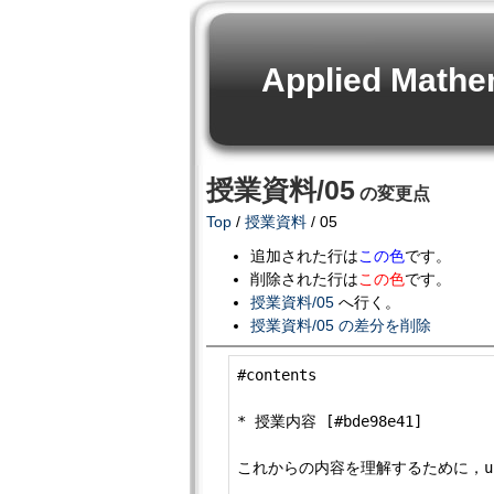
Applied Mathem
授業資料/05
の変更点
Top
/
授業資料
/ 05
追加された行は
この色
です。
削除された行は
この色
です。
授業資料/05
へ行く。
授業資料/05 の差分を削除
#contents

* 授業内容 [#bde98e41]

これからの内容を理解するために，un