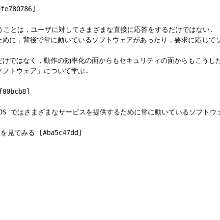
780786]

ということは，ユーザに対してさまざまな直接に応答をするだけではない.

ために，背後で常に動いているソフトウェアがあったり，要求に応じてソ
だけではなく，動作の効率化の面からもセキュリティの面からもこうした
フトウェア」について学ぶ.

bcb8]

 OS ではさまざまなサービスを提供するために常に動いているソフトウェ
てみる [#ba5c47dd]
