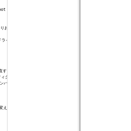
t で

お勧めしない(^-^)

バイスドライバの設定をあれこれ変える場合などにお世話になるだろう.

し直すという手順を踏む.

p://www.jp.freebsd.org/www.FreeBSD.org/doc/ja_
ンパイルを検討した方がよいだろう.

変えてみよう．
