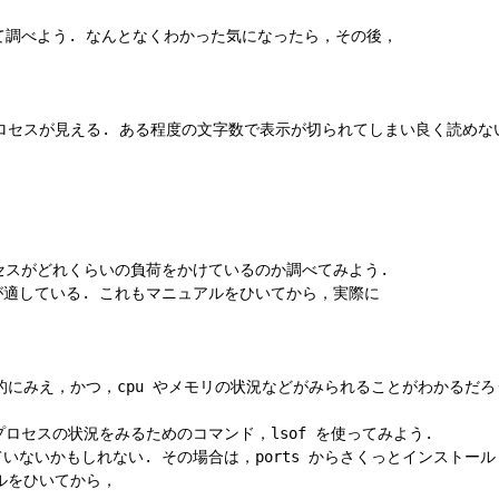
調べよう. なんとなくわかった気になったら，その後，

ロセスが見える. ある程度の文字数で表示が切られてしまい良く読めな
スがどれくらいの負荷をかけているのか調べてみよう.

が適している. これもマニュアルをひいてから，実際に

的にみえ，かつ，cpu やメモリの状況などがみられることがわかるだろう
ロセスの状況をみるためのコマンド，lsof を使ってみよう.

ていないかもしれない. その場合は，ports からさくっとインストール
ルをひいてから，
