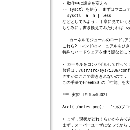
- 動作中に設定を変える

-- sysctl を使う. まずはマニ
  sysctl -a -h | less

などとしてみよう. 丁寧に見ていく
ちなみに，書き換えてみたければ sy
-- カーネルモジュールのロード,アン
これら2コマンドのマニュアルをひき
特殊なハードウェアを使う際などには
- カーネルをコンパイルして作って
普通は，/usr/src/sys/i38
さすがにここで書ききれないので，FreeBSD
この手法でFreeBSD の「性能
*** 実習 [#f5be5d02]

&ref(./notes.png); 
+ まず，現状がどれくらいかをみてみ
まず，スーパーユーザになってから，