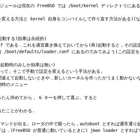
モジュールは現在の FreeBSD では /boot/kernel ディレクトリにある.
を変える方法と kernel 自身をコンパイルして作り直す方法がある((
動する(効果は永続的)

r.conf である．これを適宜書き換えておいてから(再)起動すると，その設
oot/defaults/loader.conf にあるのでみてみよう(この
起動時のみしか効果は無い)

「入って」そこで手動で設定を変えるという手法がある. 

違えて起動しないときや，新しいカーネルを作ったがうまく動かないなどとい
時のメニュー

たん停めてから， 6 キーを押して選ぶ. すると

たことがわかる.

マンドが出る. ローダの中で困ったら，autoboot とすれば通常通り
(FreeBSD が普通に動いているときに) jman loader とすれば