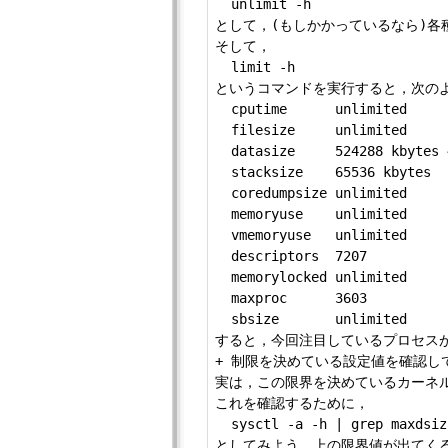
  unlimit -h

として，(もしかかっているなら)各
そして，

  limit -h 

というコマンドを実行すると，次のよう
  cputime      unlimited

  filesize     unlimited

  datasize     524288 kb
  stacksize    65536 kbytes

  coredumpsize unlimited

  memoryuse    unlimited

  vmemoryuse   unlimited

  descriptors  7207

  memorylocked unlimited

  maxproc      3603

  sbsize       unlimited

すると，今回注目しているプロセスが使
+ 制限を決めている設定値を確認して
実は，この限界を決めているカーネルの設
これを確認するために，

  sysctl -a -h | grep maxdsiz

としてみよう．上の限界値が出てくる